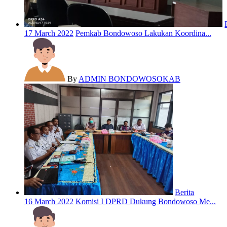
17 March 2022
Pemkab Bondowoso Lakukan Koordina...
By
ADMIN BONDOWOSOKAB
Berita
16 March 2022
Komisi I DPRD Dukung Bondowoso Me...