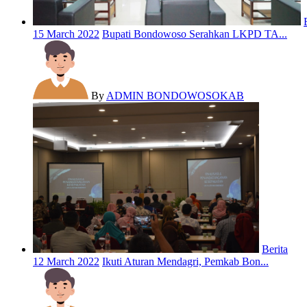
15 March 2022
Bupati Bondowoso Serahkan LKPD TA...
By
ADMIN BONDOWOSOKAB
Berita
12 March 2022
Ikuti Aturan Mendagri, Pemkab Bon...